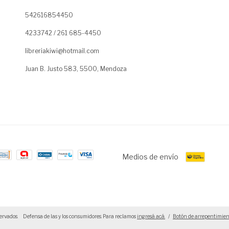
542616854450
4233742 / 261 685-4450
libreriakiwi@hotmail.com
Juan B. Justo 583, 5500, Mendoza
Medios de envío
ervados.
Defensa de las y los consumidores. Para reclamos
ingresá acá.
/
Botón de arrepentimien