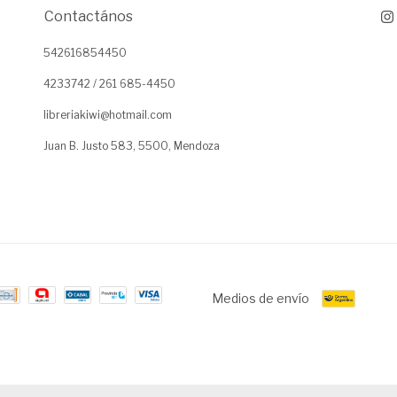
Contactános
542616854450
4233742 / 261 685-4450
libreriakiwi@hotmail.com
Juan B. Justo 583, 5500, Mendoza
Medios de envío