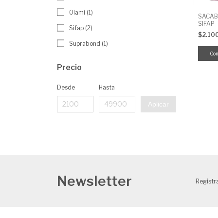
Olami (1)
SACAB
SIFAP
Sifap (2)
$2.10
Suprabond (1)
Precio
Desde
Hasta
Aplicar
Newsletter
Registra