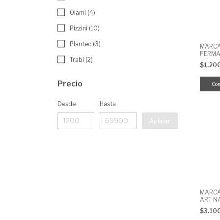
Olami (4)
Pizzini (10)
Plantec (3)
MARC
PERMA
Trabi (2)
PUNTA
$1.20
Precio
Desde
Hasta
Aplicar
MARCA
ART N
PUNTA
$3.10