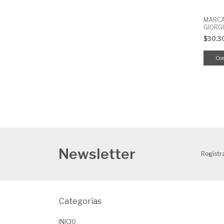
MARC
GIORG
OUTLI
$30.3
1.2MM 
Newsletter
Registra
Categorías
INICIO