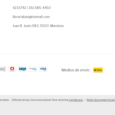
4233742 / 261 685-4450
libreriakiwi@hotmail.com
Juan B. Justo 583, 5500, Mendoza
Medios de envío
ervados.
Defensa de las y los consumidores. Para reclamos
ingresá acá.
/
Botón de arrepentimien