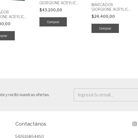
GIORGIONE ACRYLIC
MARCADOR
VALVULA 1MM X 24
GIORGIONE ACRYLIC
$43.100,00
ADOR
UNID
VALVULA 1MM X 12
$24.400,00
IONE ACRYLIC
UNID
NE VALVULA
00,00
X 12 UNID
te y recibí nuestras ofertas.
Contactános
542616854450