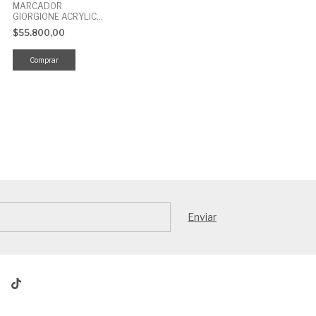
MARCADOR
GIORGIONE ACRYLIC
OUTLINE VALVULA
$55.800,00
1.2MM X 24 UNID