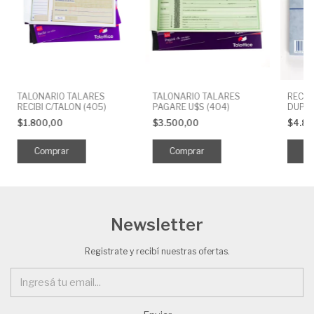
TALONARIO TALARES
TALONARIO TALARES
RECIB
RECIBI C/TALON (405)
PAGARE U$S (404)
DUPLI
hjs.
$1.800,00
$3.500,00
$4.8
Newsletter
Registrate y recibí nuestras ofertas.