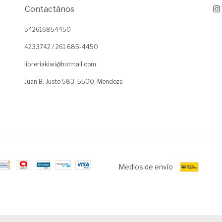
Contactános
542616854450
4233742 / 261 685-4450
libreriakiwi@hotmail.com
Juan B. Justo 583, 5500, Mendoza
Medios de envío