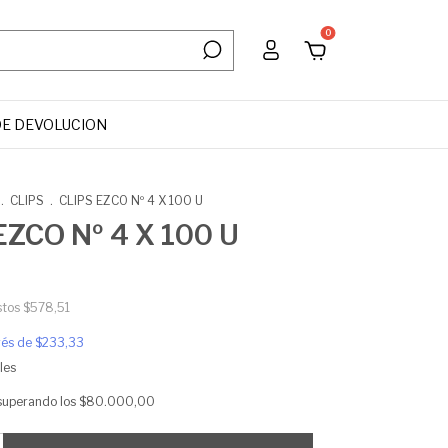
0
DE DEVOLUCION
.
CLIPS
.
CLIPS EZCO Nº 4 X 100 U
EZCO Nº 4 X 100 U
stos
$578,51
erés de
$233,33
les
superando los
$80.000,00